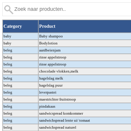
Category
Product
baby
Baby shampoo
baby
Bodylotion
beleg
aardbeienjam
beleg
rinse appelstroop
beleg
rinse appelstroop
beleg
chocolade vlokken,melk
beleg
hagelslag melk
beleg
hagelslag puur
beleg
leverpastei
beleg
maestrichter fruitstroop
beleg
pindakaas
beleg
sandwicspread komkommer
beleg
sandwichspread lente ui/ tomaat
beleg
sandwichspread naturel