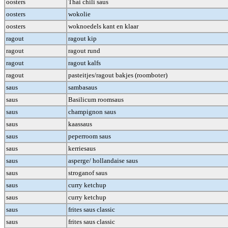
oosters
Thai chili saus
oosters
wokolie
oosters
woknoedels kant en klaar
ragout
ragout kip
ragout
ragout rund
ragout
ragout kalfs
ragout
pasteitjes/ragout bakjes (roomboter)
saus
sambasaus
saus
Basilicum roomsaus
saus
champignon saus
saus
kaassaus
saus
peperroom saus
saus
kerriesaus
saus
asperge/ hollandaise saus
saus
stroganof saus
saus
curry ketchup
saus
curry ketchup
saus
frites saus classic
saus
frites saus classic