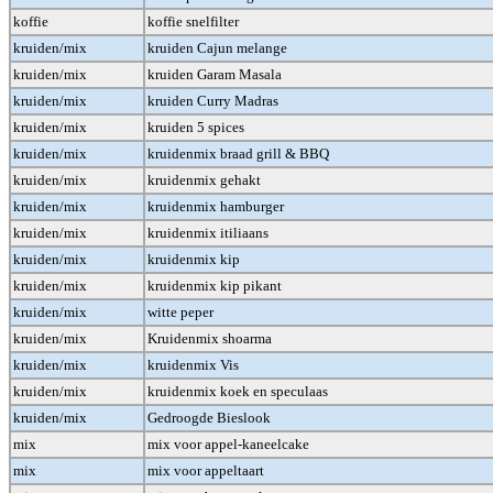
koffie
koffie snelfilter
kruiden/mix
kruiden Cajun melange
kruiden/mix
kruiden Garam Masala
kruiden/mix
kruiden Curry Madras
kruiden/mix
kruiden 5 spices
kruiden/mix
kruidenmix braad grill & BBQ
kruiden/mix
kruidenmix gehakt
kruiden/mix
kruidenmix hamburger
kruiden/mix
kruidenmix itiliaans
kruiden/mix
kruidenmix kip
kruiden/mix
kruidenmix kip pikant
kruiden/mix
witte peper
kruiden/mix
Kruidenmix shoarma
kruiden/mix
kruidenmix Vis
kruiden/mix
kruidenmix koek en speculaas
kruiden/mix
Gedroogde Bieslook
mix
mix voor appel-kaneelcake
mix
mix voor appeltaart