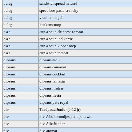
beleg
sandwichspread naturel
beleg
speculoos pasta crunchy
beleg
vruchtenhagel
beleg
keukenstroop
c.a.s.
cup a soup chineese tomaat
c.a.s.
cup a soup ind.kerrie
c.a.s.
cup a soup kippensoep
c.a.s.
cup a soup tomaat
dipsaus
dipsaus aioli
dipsaus
dipsaus carnaval
dipsaus
dipsaus cocktail
dipsaus
dipsaus fantasia
dipsaus
dipsaus madras
dipsaus
dipsaus fiesta
dipsaus
dipsaus pate royal
div
Tandpasta Junior (5-12 jr)
div
div. Afbakbroodjes petit pain wit
div
div. Allesbinder
div
div. aromat