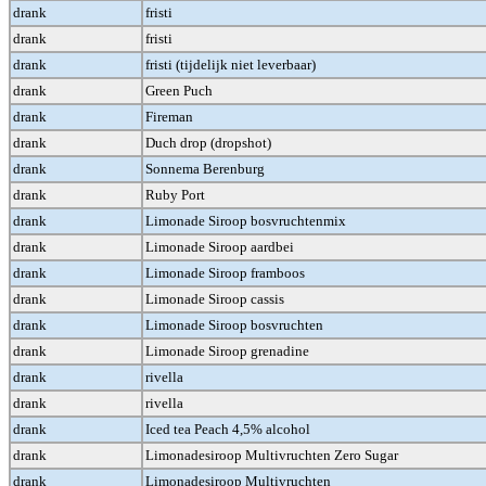
drank
fristi
drank
fristi
drank
fristi (tijdelijk niet leverbaar)
drank
Green Puch
drank
Fireman
drank
Duch drop (dropshot)
drank
Sonnema Berenburg
drank
Ruby Port
drank
Limonade Siroop bosvruchtenmix
drank
Limonade Siroop aardbei
drank
Limonade Siroop framboos
drank
Limonade Siroop cassis
drank
Limonade Siroop bosvruchten
drank
Limonade Siroop grenadine
drank
rivella
drank
rivella
drank
Iced tea Peach 4,5% alcohol
drank
Limonadesiroop Multivruchten Zero Sugar
drank
Limonadesiroop Multivruchten