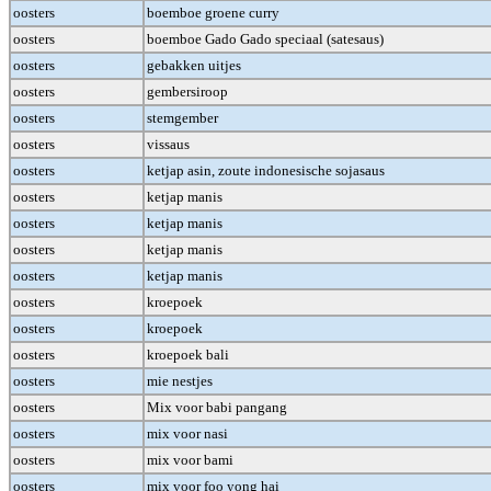
oosters
boemboe groene curry
oosters
boemboe Gado Gado speciaal (satesaus)
oosters
gebakken uitjes
oosters
gembersiroop
oosters
stemgember
oosters
vissaus
oosters
ketjap asin, zoute indonesische sojasaus
oosters
ketjap manis
oosters
ketjap manis
oosters
ketjap manis
oosters
ketjap manis
oosters
kroepoek
oosters
kroepoek
oosters
kroepoek bali
oosters
mie nestjes
oosters
Mix voor babi pangang
oosters
mix voor nasi
oosters
mix voor bami
oosters
mix voor foo yong hai