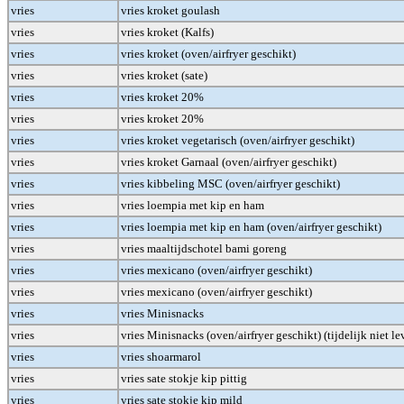
vries
vries kroket goulash
vries
vries kroket (Kalfs)
vries
vries kroket (oven/airfryer geschikt)
vries
vries kroket (sate)
vries
vries kroket 20%
vries
vries kroket 20%
vries
vries kroket vegetarisch (oven/airfryer geschikt)
vries
vries kroket Garnaal (oven/airfryer geschikt)
vries
vries kibbeling MSC (oven/airfryer geschikt)
vries
vries loempia met kip en ham
vries
vries loempia met kip en ham (oven/airfryer geschikt)
vries
vries maaltijdschotel bami goreng
vries
vries mexicano (oven/airfryer geschikt)
vries
vries mexicano (oven/airfryer geschikt)
vries
vries Minisnacks
vries
vries Minisnacks (oven/airfryer geschikt) (tijdelijk niet le
vries
vries shoarmarol
vries
vries sate stokje kip pittig
vries
vries sate stokje kip mild