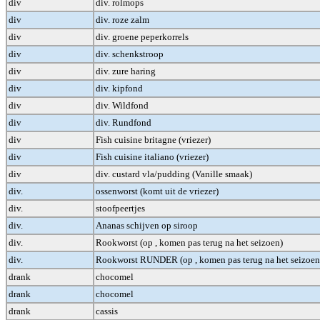
div
div. rolmops
div
div. roze zalm
div
div. groene peperkorrels
div
div. schenkstroop
div
div. zure haring
div
div. kipfond
div
div. Wildfond
div
div. Rundfond
div
Fish cuisine britagne (vriezer)
div
Fish cuisine italiano (vriezer)
div
div. custard vla/pudding (Vanille smaak)
div.
ossenworst (komt uit de vriezer)
div.
stoofpeertjes
div.
Ananas schijven op siroop
div.
Rookworst (op , komen pas terug na het seizoen)
div.
Rookworst RUNDER (op , komen pas terug na het seizoen
drank
chocomel
drank
chocomel
drank
cassis