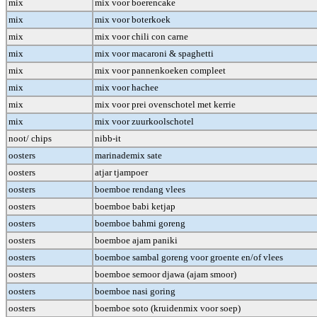
mix
mix voor boerencake
mix
mix voor boterkoek
mix
mix voor chili con carne
mix
mix voor macaroni & spaghetti
mix
mix voor pannenkoeken compleet
mix
mix voor hachee
mix
mix voor prei ovenschotel met kerrie
mix
mix voor zuurkoolschotel
noot/ chips
nibb-it
oosters
marinademix sate
oosters
atjar tjampoer
oosters
boemboe rendang vlees
oosters
boemboe babi ketjap
oosters
boemboe bahmi goreng
oosters
boemboe ajam paniki
oosters
boemboe sambal goreng voor groente en/of vlees
oosters
boemboe semoor djawa (ajam smoor)
oosters
boemboe nasi goring
oosters
boemboe soto (kruidenmix voor soep)