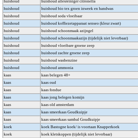
huishoud
huishoud allesreiniger citronella
huishoud
huishoud bio tex groen inweek en handwas
huishoud
huishoud soda vloeibaar
huishoud
huishoud koffiezetapparaat senseo (kleur zwart)
huishoud
huishoud schoonmaak azijngel
huishoud
huishoud schoonmaakazijn (tijdelijk niet leverbaar)
huishoud
huishoud vloeibare groene zeep
huishoud
huishoud zachte groene zeep
huishoud
huishoud wasbenzine
huishoud
huishoud ammonia
kaas
kaas belegen 48+
kaas
kaas oud
kaas
kaas fondue
kaas
kaas jong belegen komijn
kaas
kaas old amsterdam
kaas
kaas smeerkaas Goudkuipje
kaas
kaas smeerkaas sambal Goudkuipje
koek
koek Bastogne koek/ is voortaan Knapperkoek
koek
koek kletskoppen (tijdelijk niet leverbaar)