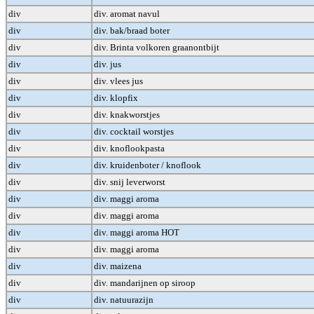
div
div. aromat navul
div
div. bak/braad boter
div
div. Brinta volkoren graanontbijt
div
div. jus
div
div. vlees jus
div
div. klopfix
div
div. knakworstjes
div
div. cocktail worstjes
div
div. knoflookpasta
div
div. kruidenboter / knoflook
div
div. snij leverworst
div
div. maggi aroma
div
div. maggi aroma
div
div. maggi aroma HOT
div
div. maggi aroma
div
div. maizena
div
div. mandarijnen op siroop
div
div. natuurazijn