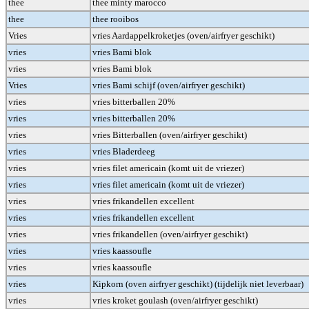
thee
thee minty marocco
thee
thee rooibos
Vries
vries Aardappelkroketjes (oven/airfryer geschikt)
vries
vries Bami blok
vries
vries Bami blok
Vries
vries Bami schijf (oven/airfryer geschikt)
vries
vries bitterballen 20%
vries
vries bitterballen 20%
vries
vries Bitterballen (oven/airfryer geschikt)
vries
vries Bladerdeeg
vries
vries filet americain (komt uit de vriezer)
vries
vries filet americain (komt uit de vriezer)
vries
vries frikandellen excellent
vries
vries frikandellen excellent
vries
vries frikandellen (oven/airfryer geschikt)
vries
vries kaassoufle
vries
vries kaassoufle
vries
Kipkorn (oven airfryer geschikt) (tijdelijk niet leverbaar)
vries
vries kroket goulash (oven/airfryer geschikt)