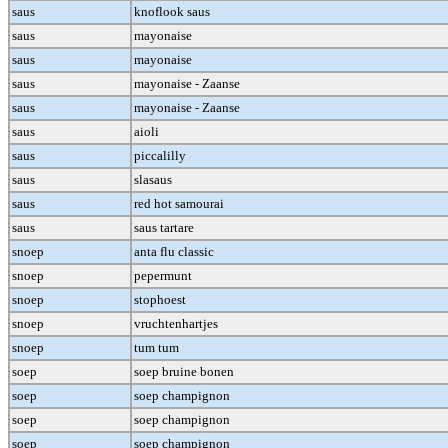
saus
knoflook saus
saus
mayonaise
saus
mayonaise
saus
mayonaise - Zaanse
saus
mayonaise - Zaanse
saus
aioli
saus
piccalilly
saus
slasaus
saus
red hot samourai
saus
saus tartare
snoep
anta flu classic
snoep
pepermunt
snoep
stophoest
snoep
vruchtenhartjes
snoep
tum tum
soep
soep bruine bonen
soep
soep champignon
soep
soep champignon
soep
soep champignon