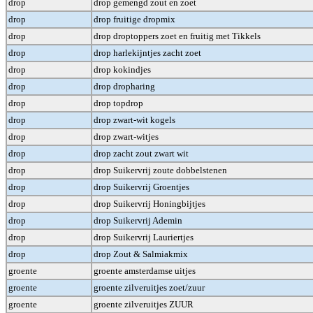
drop
drop gemengd zout en zoet
drop
drop fruitige dropmix
drop
drop droptoppers zoet en fruitig met Tikkels
drop
drop harlekijntjes zacht zoet
drop
drop kokindjes
drop
drop dropharing
drop
drop topdrop
drop
drop zwart-wit kogels
drop
drop zwart-witjes
drop
drop zacht zout zwart wit
drop
drop Suikervrij zoute dobbelstenen
drop
drop Suikervrij Groentjes
drop
drop Suikervrij Honingbijtjes
drop
drop Suikervrij Ademin
drop
drop Suikervrij Lauriertjes
drop
drop Zout & Salmiakmix
groente
groente amsterdamse uitjes
groente
groente zilveruitjes zoet/zuur
groente
groente zilveruitjes ZUUR