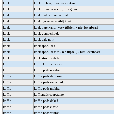
koek
koek luchtige cracottes natural
koek
koek minicracker olijf/oregano
koek
koek melba toast natural
koek
koek gesneden ontbijtkoek
koek
koek parelkandijkoek (tijdelijk niet leverbaar)
koek
koek gemberkoek
koek
koek cafe noir
koek
koek speculaas
koek
koek speculaasbrokken (tijdelijk niet leverbaar)
koek
koek stroopwafels
koffie
koffie koffiecreamer
koffie
koffie pads regular
koffie
koffie pads dark roast
koffie
koffie pads extra dark
koffie
koffie pads mokka
koffie
koffiepads cappucino
koffie
koffie pads dekaf
koffie
koffie pads clasic
koffie
koffie pads strong